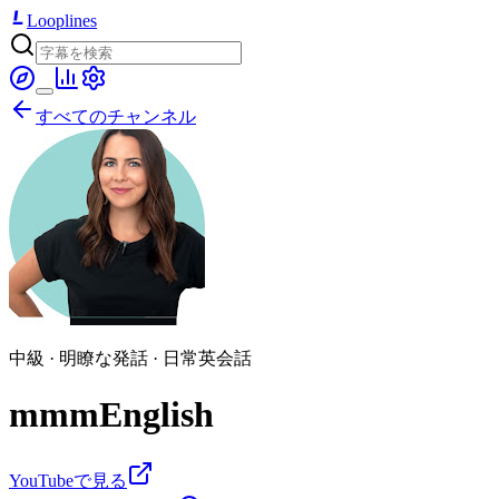
Looplines
すべてのチャンネル
中級 · 明瞭な発話 · 日常英会話
mmmEnglish
YouTubeで見る