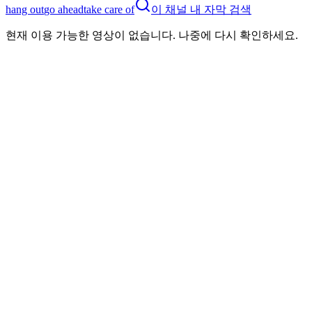
hang out
go ahead
take care of
이 채널 내 자막 검색
현재 이용 가능한 영상이 없습니다. 나중에 다시 확인하세요.