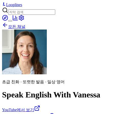
Looplines
모든 채널
초급 친화 · 또렷한 발음 · 일상 영어
Speak English With Vanessa
YouTube에서 보기