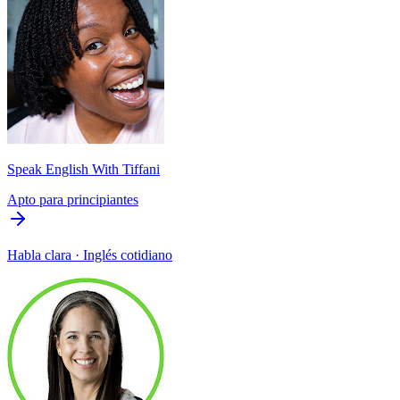
Speak English With Tiffani
Apto para principiantes
Habla clara · Inglés cotidiano