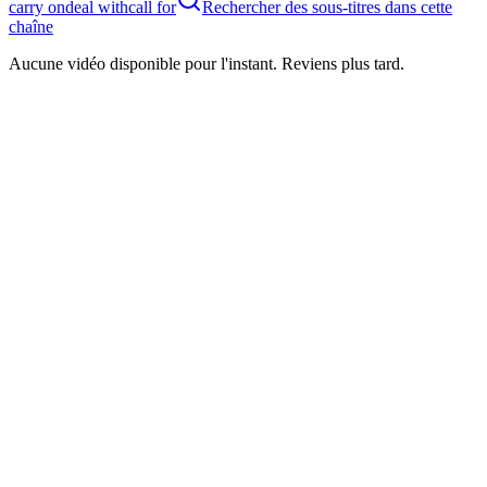
carry on
deal with
call for
Rechercher des sous-titres dans cette
chaîne
Aucune vidéo disponible pour l'instant. Reviens plus tard.