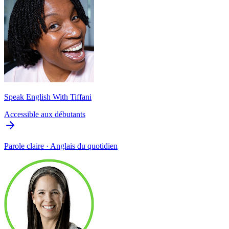
Speak English With Tiffani
Accessible aux débutants
Parole claire · Anglais du quotidien